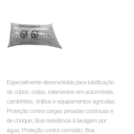
Silo
Reformas e pinturas
Barra de Travamento
Balancim
Especialmente desenvolvida para lubrificação
de cubos, rodas, rolamentos em automóveis,
caminhões, ônibus e equipamentos agrícolas;
Proteção contra cargas pesadas contínuas e
de choque; Boa resistência à lavagem por
água; Proteção contra corrosão; Boa
Aparelho de Levantamento
Ajustador Manual