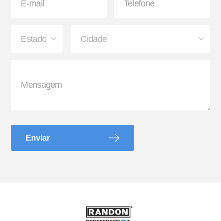
Suporte G e Dobradiça
Arco de Enlonar
Enviar
Ecoplate II
Apara-barro Antispray