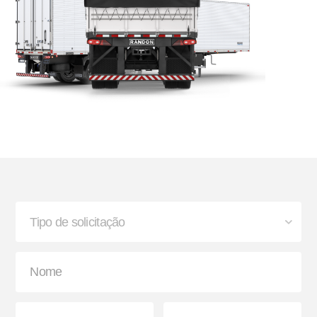
Bisnaga e Balde de Graxa
Lanterna
Paralama Envolvente e
Sinaleira Traseira
Semienvolvente