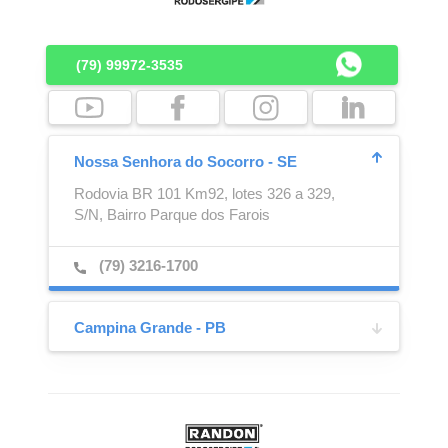
(79) 99972-3535
Nossa Senhora do Socorro - SE
Rodovia BR 101 Km92, lotes 326 a 329,
S/N, Bairro Parque dos Farois
Ajustador Automático
Caixa para Extintor
(79) 3216-1700
Campina Grande - PB
Av. Dep Raimundo Asfora,
1875, Bairro Catolé de Zé Ferreira
(83) 2101-7777