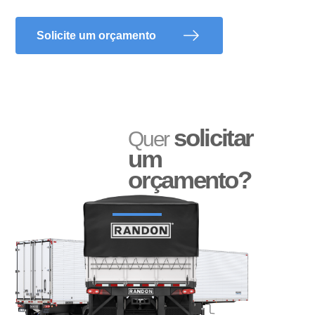
Solicite um orçamento
solicitar
Quer
um
orçamento?
Adesivo Refletivo Rígido
Reservatório de Água