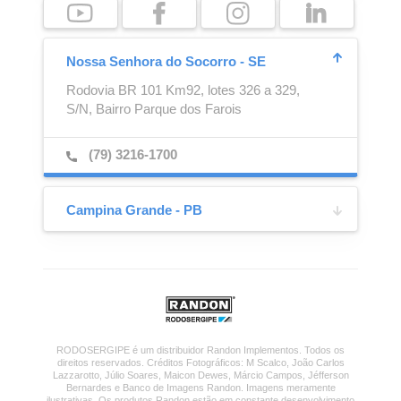
Nossa Senhora do Socorro - SE
Rodovia BR 101 Km92, lotes 326 a 329,
S/N, Bairro Parque dos Farois
(79) 3216-1700
Campina Grande - PB
Ajustador Automático
Caixa para Extintor
Av. Dep Raimundo Asfora,
1875, Bairro Catolé de Zé Ferreira
(83) 2101-7777
RODOSERGIPE é um distribuidor Randon Implementos. Todos os
direitos reservados. Créditos Fotográficos: M Scalco, João Carlos
Lazzarotto, Júlio Soares, Maicon Dewes, Márcio Campos, Jéfferson
Bernardes e Banco de Imagens Randon. Imagens meramente
ilustrativas. Os produtos Randon estão em constante desenvolvimento