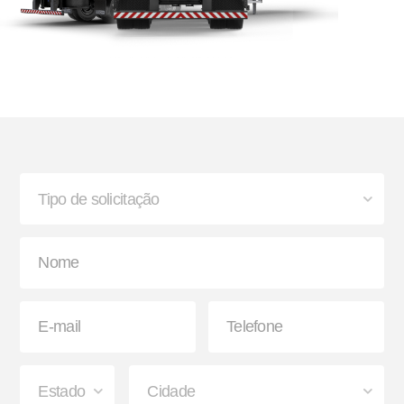
Bisnaga e Balde de Graxa
Lanterna
Paralama Envolvente e
Sinaleira Traseira
Semienvolvente