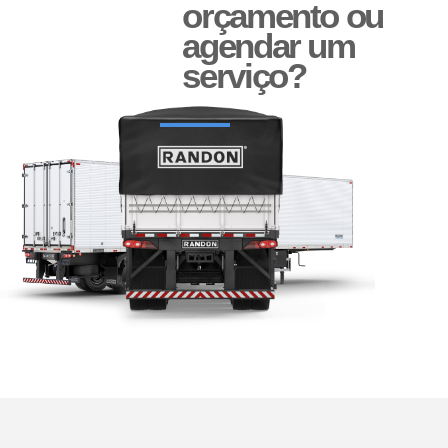
orçamento ou
agendar um
serviço?
Suporte G e Dobradiça
Arco de Enlonar
Ecoplate II
Apara-barro Antispray