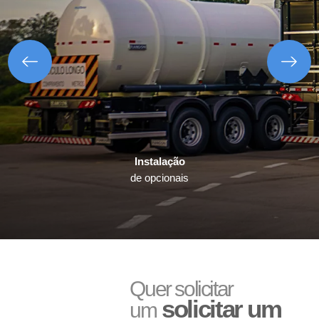
Bisnaga e Balde de Graxa
Lanterna
Instalação
de opcionais
Paralama Envolvente e
Sinaleira Traseira
Semienvolvente
Quer solicitar
solicitar um
um