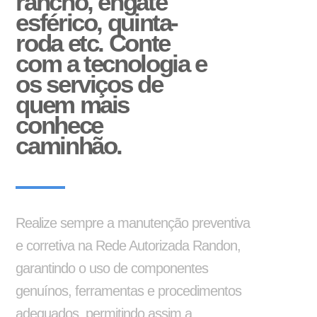
rancho, engate
Silo
esférico, quinta-
roda etc. Conte
com a tecnologia e
os serviços de
quem mais
Reformas e pinturas
conhece
Barra de Travamento
Balancim
caminhão.
Realize sempre a manutenção preventiva
e corretiva na Rede Autorizada Randon,
garantindo o uso de componentes
genuínos, ferramentas e procedimentos
Aparelho de Levantamento
Ajustador Manual
adequados, permitindo assim a